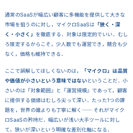
通常のSaaSが幅広い顧客に多機能を提供して大きな
市場を狙うのに対し，マイクロSaaSは
「狭く・深
く・小さく」
を徹底する．対象は限定的でいい．むし
ろ限定するからこそ，少人数でも運営でき，競合も少
なく，価格も維持できる．
ここで誤解してほしくないのは，
「マイクロ」は品質
や価値が小さいという意味ではない
ということだ．小
さいのは『対象範囲』と『運営規模』であって，顧客
に提供する価値はむしろ尖って深い．たった1つの課
題を，世界の誰よりも丁寧に解く── それがマイク
ロSaaSの矜持だ．幅広いが浅い大手ツールに対し
て，狭いが深いという明確な差別化軸になる．