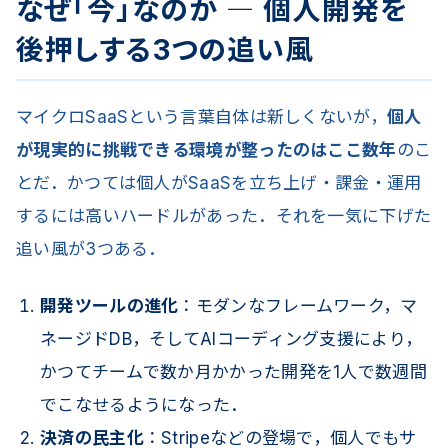
なぜ「今」なのか ― 個人開発を
後押しする3つの追い風
マイクロSaaSという言葉自体は新しくないが，
個人
が現実的に挑戦できる環境が整ったのはここ数年
のこ
とだ．かつては個人がSaaSを立ち上げ・課金・運用
するには高いハードルがあった．それを一気に下げた
追い風が3つある．
開発ツールの進化
：モダンなフレームワーク，マ
ネージドDB，そしてAIコーディング支援により，
かつてチームで数か月かかった開発を1人で数週間
でこなせるようになった．
決済の民主化
：Stripeなどの登場で，個人でもサ