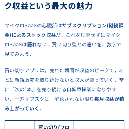
ク収益という最大の魅力
マイクロSaaSの心臓部は
サブスクリプション(継続課
金)によるストック収益
だ．これを理解せずにマイク
ロSaaSは語れない．買い切り型との違いを，数字で
見てみよう．
買い切りアプリは，売れた瞬間が収益のピークで，あ
とは新規販売を取り続けないと収入が減っていく．常
に「次の1本」を売り続ける自転車操業になりやす
い．一方サブスクは，解約されない限り
毎月収益が積
み上がっていく
．
買い切り(フロ