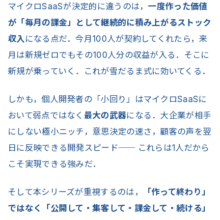
マイクロSaaSが決定的に違うのは，
一度作った価値
が「毎月の課金」として継続的に積み上がるストック
収入
になる点だ．今月100人が契約してくれたら，来
月は新規ゼロでもその100人分の収益が入る．そこに
新規が乗っていく．これが雪だるま式に効いてくる．
しかも，個人開発者の「小回り」はマイクロSaaSに
おいて弱点ではなく
最大の武器
になる．大企業が相手
にしない極小ニッチ，意思決定の速さ，顧客の声を翌
日に反映できる開発スピード── これらは1人だから
こそ実現できる強みだ．
そして本シリーズが重視するのは，
「作って終わり」
ではなく「公開して・集客して・課金して・続ける」