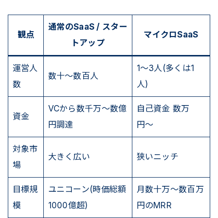
通常のSaaS / スター
観点
マイクロSaaS
トアップ
運営人
1〜3人(多くは1
数十〜数百人
数
人)
VCから数千万〜数億
自己資金 数万
資金
円調達
円〜
対象市
大きく広い
狭いニッチ
場
目標規
ユニコーン(時価総額
月数十万〜数百万
模
1000億超)
円のMRR