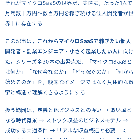
それがマイクロSaaSの世界だ．実際に，たった1人で
月商数十万円〜数百万円を稼ぎ続ける個人開発者が世
界中に存在する．
この記事は，
これからマイクロSaaSで稼ぎたい個人
開発者・副業エンジニア・小さく起業したい人
に向け
た，シリーズ全30本の出発点だ．「マイクロSaaSと
は何か」「なぜ今なのか」「どう稼ぐのか」「何から
始めるのか」を，曖昧なイメージではなく具体的な数
字と構造で理解できるようにする．
扱う範囲は，定義と他ビジネスとの違い → 追い風と
なる時代背景 → ストック収益のビジネスモデル →
成功する共通条件 → リアルな収益構造と必要コス