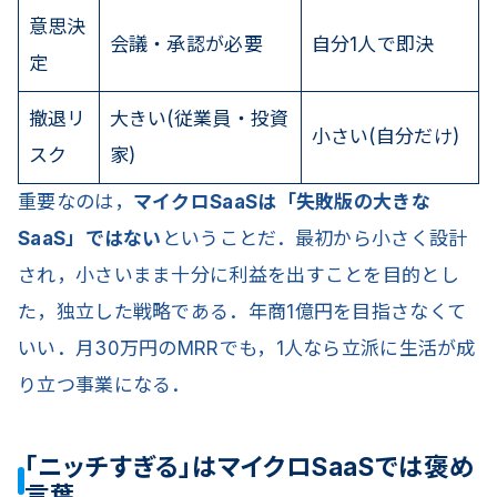
意思決
会議・承認が必要
自分1人で即決
定
撤退リ
大きい(従業員・投資
小さい(自分だけ)
スク
家)
重要なのは，
マイクロSaaSは「失敗版の大きな
SaaS」ではない
ということだ．最初から小さく設計
され，小さいまま十分に利益を出すことを目的とし
た，独立した戦略である．年商1億円を目指さなくて
いい．月30万円のMRRでも，1人なら立派に生活が成
り立つ事業になる．
「ニッチすぎる」はマイクロSaaSでは褒め
言葉