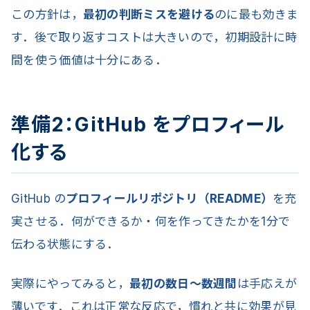
この方針は，
最初の判断ミスを避ける
のに最も効きま
す．後で取り返すコストは大きいので，初期設計に時
間を使う価値は十分にある．
準備2：GitHub をプロフィール
化する
GitHub の
プロフィールリポジトリ（README）
を充
実させる．何ができるか・何を作ってきたかを1分で
伝わる状態にする．
実際にやってみると，
最初の数日〜数週間
は手応えが
薄いです．これは正常な反応で，慣れと共に効果が見