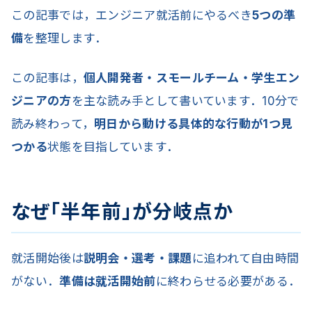
この記事では，エンジニア就活前にやるべき
5つの準
備
を整理します．
この記事は，
個人開発者・スモールチーム・学生エン
ジニアの方
を主な読み手として書いています．10分で
読み終わって，
明日から動ける具体的な行動が1つ見
つかる
状態を目指しています．
なぜ「半年前」が分岐点か
就活開始後は
説明会・選考・課題
に追われて自由時間
がない．
準備は就活開始前
に終わらせる必要がある．