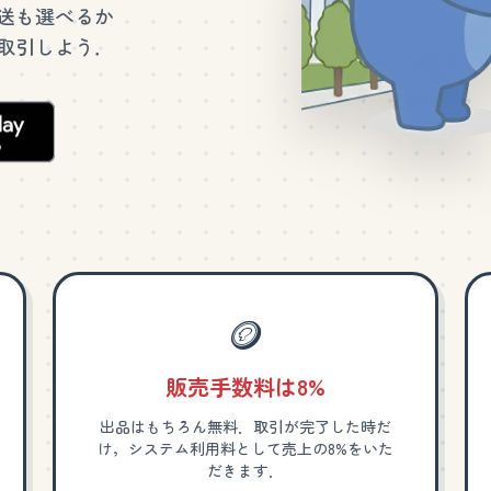
送も選べるか
取引しよう．
🪙
販売手数料は8%
出品はもちろん無料．取引が完了した時だ
け，システム利用料として売上の8%をいた
だきます．