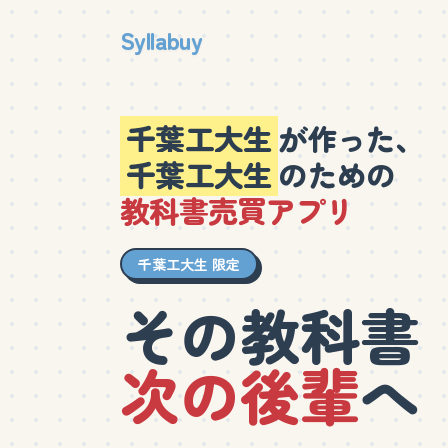
Syllabuy
千葉工大生
が作った、
千葉工大生
のための
教科書売買アプリ
千葉工大生 限定
その教科書
次の後輩
へ