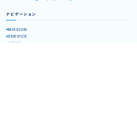
ナビゲーション
MISSION
SERVICE
NEWS
BLOG
COMPANY
RECRUIT
企業情報
IR情報
サービス関連リンク
Syllabuy
Syllabuy特定商取引法の記載