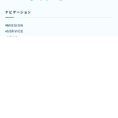
ナビゲーション
MISSION
SERVICE
NEWS
BLOG
COMPANY
RECRUIT
企業情報
IR情報
サービス関連リンク
Syllabuy
Syllabuy特定商取引法の記載